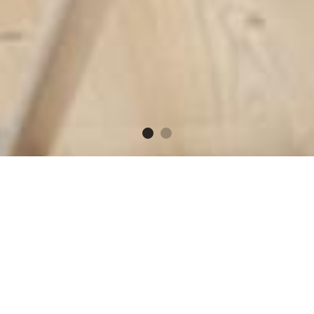
 財務新知講座
浩富傳承俱樂部財稅會法服務項目講座 