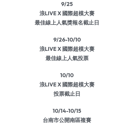
VR 線上導覽
9/25
超跑賽事
海洋文化
简体中文
浪LIVE X 國際超模大賽
最佳線上人氣獎報名截止日
藝術
遊艇體驗
超跑賽事
English
馬術
遊艇銷售
二手精品車款
藝術
9/26-10/10
浪LIVE X 國際超模大賽
渡假餐飲
超跑賽道活動
福爾摩沙藝術博覽會
馬術
最佳線上人氣投票
時尚精品
包場服務
新竹藝術博覽會
三一馬術莊園
渡假餐飲
10/10
考取駕照
燕窩
時尚精品
浪LIVE X 國際超模大賽
駒峰薈馬術學院
天然選品
輕奢精品
投票截止日
禮遇通關
國際超模大賽
10/14-10/15
台南市公開南區複賽
十大領域