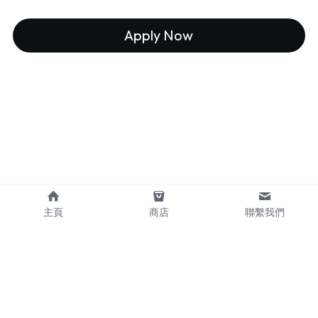
Apply Now
主頁
商店
聯繫我們
Copyright © 2023 Leo International Co, Ltd.