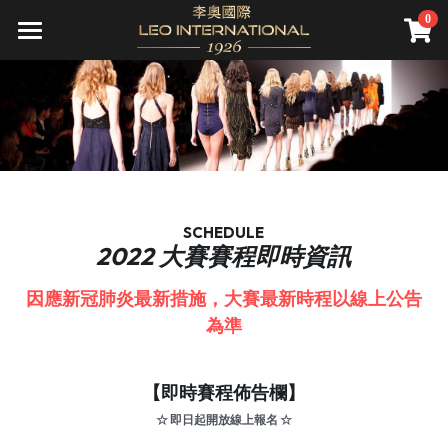
0
×
STORE CATEGORIES
關於我們
All Categories
頂級服務
公司介紹
願景
尊榮會員
精準健康
資產管理
直營診所
遊艇銷售
會員禮遇
SCHEDULE
2022 大賽賽程即時資訊
先騰馬業
集團旗下診所(併購)
資產管理
成為會員
全球據點
因應新冠肺炎最新措施，大賽最新時程以線上公告
高雄藝術博覽會
精品不動產
一年期會籍
新聞報導
為準
家庭／企業終身會籍
國際講座
會員活動
Search
私人飛機
財務講座
【即時賽程佈告欄】
繁體中文
☆ 即日起開放線上報名 ☆
海洋文化
繁體中文