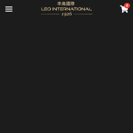
0
×
STORE CATEGORIES
關於我們
All Categories
頂級服務
公司介紹
願景
尊榮會員
精準健康
資產管理
直營診所
遊艇銷售
會員禮遇
先騰馬業
集團旗下診所(併購)
資產管理
成為會員
全球據點
高雄藝術博覽會
精品不動產
一年期會籍
新聞報導
家庭／企業終身會籍
國際講座
會員活動
Search
私人飛機
財務講座
繁體中文
海洋文化
繁體中文