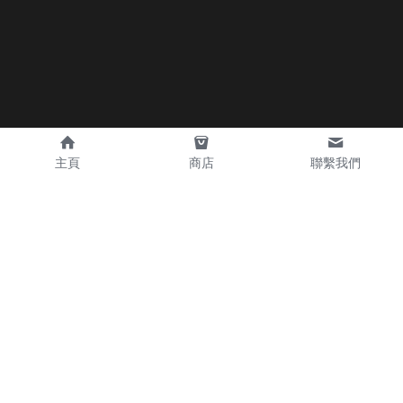
報名須知
主頁
商店
聯繫我們