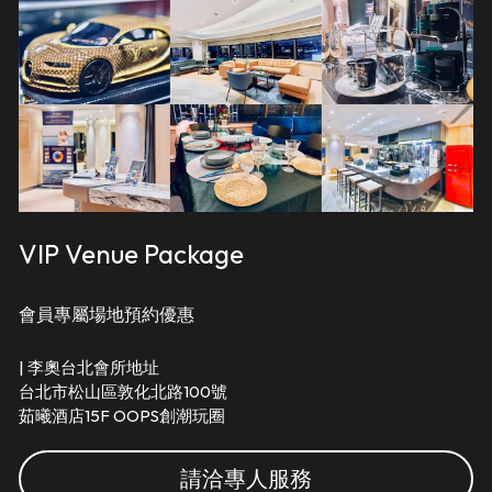
VR 線上導覽
超跑賽事
海洋文化
简体中文
藝術
遊艇體驗
超跑賽事
English
馬術
遊艇銷售
二手精品車款
藝術
渡假餐飲
超跑賽道活動
福爾摩沙藝術博覽會
馬術
時尚精品
包場服務
新竹藝術博覽會
三一馬術莊園
渡假餐飲
VIP Venue Package
考取駕照
燕窩
時尚精品
會員專屬場地預約優惠
駒峰薈馬術學院
天然選品
輕奢精品
| 李奧台北會所地址 
禮遇通關
國際超模大賽
台北市松山區敦化北路100號
茹曦酒店15F OOPS創潮玩圈
十大領域
請洽專人服務