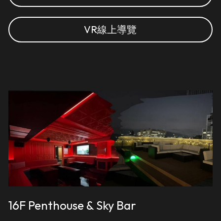
VR線上導覽
16F Penthouse & Sky Bar