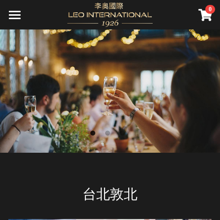
0
×
STORE CATEGORIES
關於我們
All Categories
頂級服務
公司介紹
願景
尊榮會員
精準健康
資產管理
直營診所
遊艇銷售
會員禮遇
先騰馬業
集團旗下診所(併購)
資產管理
成為會員
全球據點
高雄藝術博覽會
精品不動產
一年期會籍
新聞報導
家庭／企業終身會籍
國際講座
會員活動
Search
台北敦北
私人飛機
財務講座
繁體中文
海洋文化
繁體中文