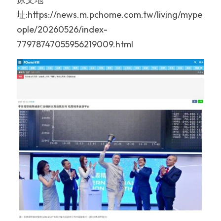
址:https://news.m.pchome.com.tw/living/mype
ople/20260526/index-
77978747055956219009.html