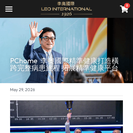
×
0
STORE CATEGORIES
關於我們
All Categories
頂級服務
公司介紹
願景
尊榮會員
精準健康
PChome  李奧國際精準健康打造橫
資產管理
直營診所
遊艇銷售
會員禮遇
跨完整病患旅程 拓展精準健康平台
先騰馬業
集團旗下診所(併購)
資產管理
成為會員
全球據點
高雄藝術博覽會
精品不動產
一年期會籍
新聞報導
May 29, 2026
家庭／企業終身會籍
國際講座
會員活動
Search
私人飛機
財務講座
繁體中文
海洋文化
繁體中文