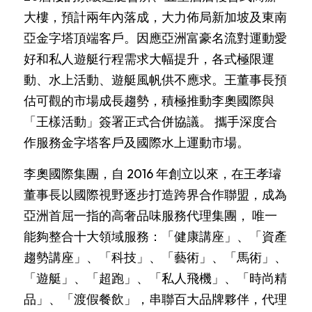
VR 線上導覽
大樓，預計兩年內落成，大力佈局新加坡及東南
超跑賽事
海洋文化
简体中文
亞金字塔頂端客戶。因應亞洲富豪名流對運動愛
藝術
遊艇體驗
超跑賽事
好和私人遊艇行程需求大幅提升，各式極限運
English
動、水上活動、遊艇風帆供不應求。王董事長預
馬術
遊艇銷售
二手精品車款
藝術
估可觀的市場成長趨勢，積極推動李奧國際與
「王樣活動」簽署正式合併協議。 攜手深度合
渡假餐飲
超跑賽道活動
福爾摩沙藝術博覽會
馬術
作服務金字塔客戶及國際水上運動市場。
時尚精品
包場服務
新竹藝術博覽會
三一馬術莊園
渡假餐飲
李奧國際集團，自 2016 年創立以來，在王孝璿
考取駕照
燕窩
時尚精品
董事長以國際視野逐步打造跨界合作聯盟，成為
亞洲首屈一指的高奢品味服務代理集團， 唯一
駒峰薈馬術學院
天然選品
輕奢精品
能夠整合十大領域服務：「健康講座」、「資產
禮遇通關
國際超模大賽
趨勢講座」、「科技」、「藝術」、「馬術」、
「遊艇」、「超跑」、「私人飛機」、「時尚精
十大領域
品」、「渡假餐飲」，串聯百大品牌夥伴，代理