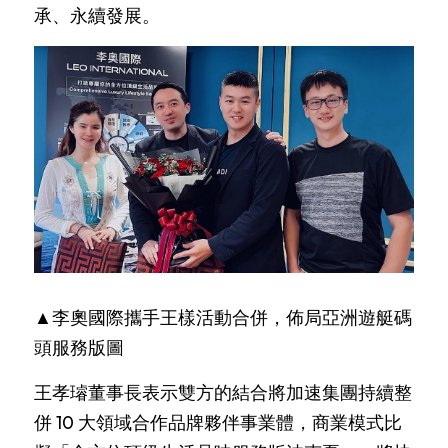
承、永續發展。
▲李奧國際攜手王樣活動合併，佈局亞洲遊艇碼
頭服務版圖
王孝璿董事長表示雙方的結合將加速集團持續整
併 10 大領域合作品牌夥伴事業體，商業模式比