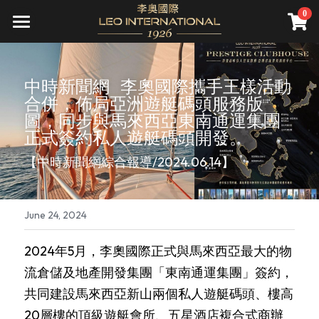
×
0
STORE CATEGORIES
關於我們
All Categories
頂級服務
公司介紹
中時新聞網   李奧國際攜手王樣活動
合併，佈局亞洲遊艇碼頭服務版
願景
尊榮會員
精準健康
圖，同步與馬來西亞東南通運集團
正式簽約私人遊艇碼頭開發。
資產管理
直營診所
遊艇銷售
會員禮遇
【中時新聞網綜合報導/2024.06.14】
先騰馬業
集團旗下診所(併購)
資產管理
成為會員
全球據點
高雄藝術博覽會
精品不動產
一年期會籍
新聞報導
June 24, 2024
家庭／企業終身會籍
國際講座
會員活動
Search
2024年5月，李奧國際正式與馬來西亞最大的物
流倉儲及地產開發集團「東南通運集團」簽約，
私人飛機
財務講座
繁體中文
共同建設馬來西亞新山兩個私人遊艇碼頭、樓高
海洋文化
20層樓的頂級遊艇會所、五星酒店複合式商辦
繁體中文