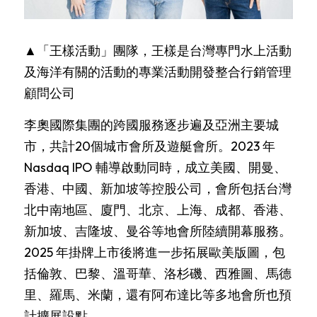
▲「王樣活動」團隊，王樣是台灣專門水上活動
及海洋有關的活動的專業活動開發整合行銷管理
顧問公司
李奧國際集團的跨國服務逐步遍及亞洲主要城
市，共計20個城市會所及遊艇會所。2023 年 
Nasdaq IPO 輔導啟動同時，成立美國、開曼、
香港、中國、新加坡等控股公司，會所包括台灣
北中南地區、廈門、北京、上海、成都、香港、
新加坡、吉隆坡、曼谷等地會所陸續開幕服務。
2025 年掛牌上市後將進一步拓展歐美版圖，包
括倫敦、巴黎、溫哥華、洛杉磯、西雅圖、馬德
里、羅馬、米蘭，還有阿布達比等多地會所也預
計擴展設點。