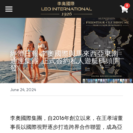
×
0
STORE CATEGORIES
關於我們
All Categories
頂級服務
公司介紹
願景
尊榮會員
精準健康
經濟日報 李奧國際與馬來西亞東南
通運集團  正式簽約私人遊艇碼頭開
資產管理
直營診所
遊艇銷售
會員禮遇
發
先騰馬業
集團旗下診所(併購)
資產管理
成為會員
全球據點
高雄藝術博覽會
精品不動產
一年期會籍
新聞報導
June 24, 2024
家庭／企業終身會籍
國際講座
會員活動
Search
私人飛機
財務講座
李奧國際集團，自2016年創立以來，在王孝璿董
繁體中文
事長以國際視野逐步打造跨界合作聯盟，成為亞
海洋文化
繁體中文