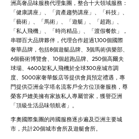
洲高奢品味服務代理集團，整合十大領域服務：
VR 線上導覽
超跑賽事
海洋文化
「健康講座」、「資產趨勢講座」、「科技」、
简体中文
「藝術」、「馬術」、「遊艇」、「超跑」、
藝術
遊艇體驗
超跑賽事
English
「私人飛機」、「時尚精品」、「渡假餐飲」，
馬術
遊艇銷售
二手精品車款
藝術
串聯百大品牌夥伴，代理合作超過1,100個國際
奢華品牌，包括8個遊艇品牌、3個馬術俱樂部、
渡假餐飲
超跑賽道活動
福爾摩沙藝術博覽會
馬術
6個藝術博覽會、10個超跑品牌、250個高爾夫
球場、4600架私人飛機於全球300座城市調
時尚精品
包場服務
新竹藝術博覽會
三一馬術莊園
渡假餐飲
度、5000家奢華飯店等提供會員預定禮遇，專
考取駕照
燕窩
時尚精品
門提供亞洲金字塔名流客戶全方位頂奢服務，尊
榮客戶媲美擁有家族私人專屬管家，獲譽亞洲
駒峰薈馬術學院
天然選品
輕奢精品
「頂級生活品味領航者」。
禮遇通關
國際超模大賽
李奧國際集團的跨國服務逐步遍及亞洲主要城
十大領域
市，共計20個城市會所及遊艇會所。